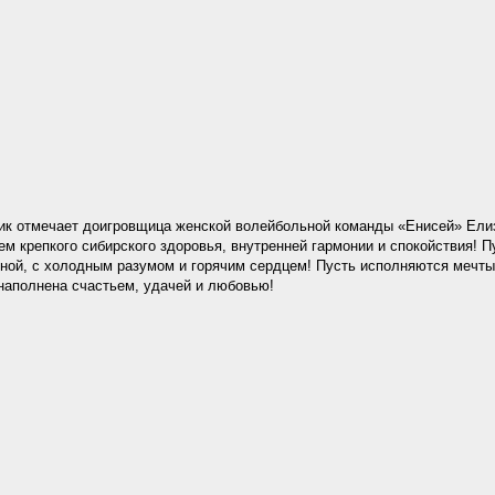
ик отмечает доигровщица женской волейбольной команды «Енисей» Ели
м крепкого сибирского здоровья, внутренней гармонии и спокойствия! П
нной, с холодным разумом и горячим сердцем! Пусть исполняются мечт
 наполнена счастьем, удачей и любовью!