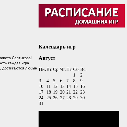
Календарь игр
Август
завета Салтыкова!
усть каждая игра
ы, достигаются любые
Пн.
Вт.
Ср.
Чт.
Пт.
Сб.
Вс.
1
2
3
4
5
6
7
8
9
10
11
12
13
14
15
16
17
18
19
20
21
22
23
24
25
26
27
28
29
30
31