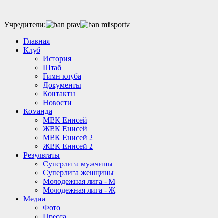
Учредители:
Главная
Клуб
История
Штаб
Гимн клуба
Документы
Контакты
Новости
Команда
МВК Енисей
ЖВК Енисей
МВК Енисей 2
ЖВК Енисей 2
Результаты
Суперлига мужчины
Суперлига женщины
Молодежная лига - М
Молодежная лига - Ж
Медиа
Фото
Пресса