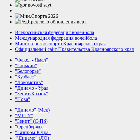
Всероссийская федерация волейбола
Международная федерация волейбола
Министерство спорта Красноярского края
Официальный сайт Правительства Красноярского края
"Факел - Ямал"
"Горький"
"Белогорье"
"Кузбасс"
"Локомотив"
"Динамо - Урал"
"Зенит-Казань"
"Нова"
"Динамо" (Мск)
"МГТУ"
"Зенит" (С-Пб)
"Оренбуржье"
"Газпром-Югра"
"Динамо" (ЛО)