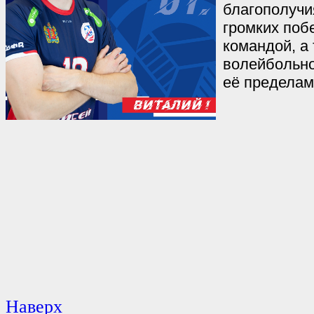
благополучия
громких поб
командой, а 
волейбольно
её пределам
Наверх