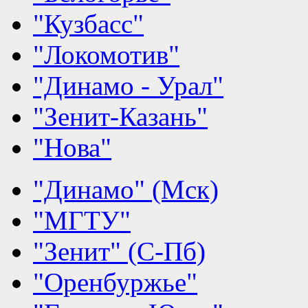
"Кузбасс"
"Локомотив"
"Динамо - Урал"
"Зенит-Казань"
"Нова"
"Динамо" (Мск)
"МГТУ"
"Зенит" (С-Пб)
"Оренбуржье"