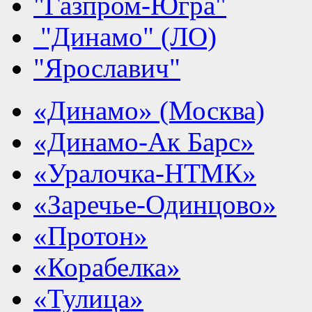
"Газпром-Югра"
"Динамо" (ЛО)
"Ярославич"
«Динамо» (Москва)
«Динамо-Ак Барс»
«Уралочка-НТМК»
«Заречье-Одинцово»
«Протон»
«Корабелка»
«Тулица»