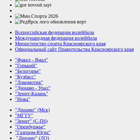
Всероссийская федерация волейбола
Международная федерация волейбола
Министерство спорта Красноярского края
Официальный сайт Правительства Красноярского края
"Факел - Ямал"
"Горький"
"Белогорье"
"Кузбасс"
"Локомотив"
"Динамо - Урал"
"Зенит-Казань"
"Нова"
"Динамо" (Мск)
"МГТУ"
"Зенит" (С-Пб)
"Оренбуржье"
"Газпром-Югра"
"Динамо" (ЛО)