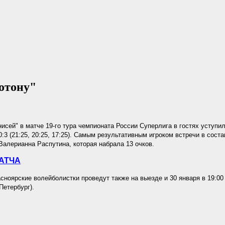
отону"
исей" в матче 19-го тура чемпионата России Суперлига в гостях уступи
0:3 (21:25, 20:25, 17:25). Самым результативным игроком встречи в сос
Валерианна Распутина, которая набрала 13 очков.
АТЧА
ноярские волейболистки проведут также на выезде и 30 января в 19:00 
Петербург).