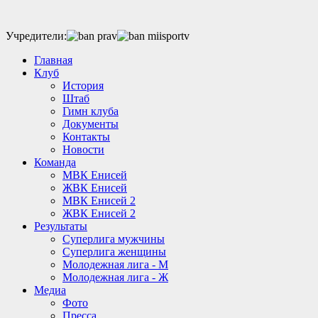
Учредители:
Главная
Клуб
История
Штаб
Гимн клуба
Документы
Контакты
Новости
Команда
МВК Енисей
ЖВК Енисей
МВК Енисей 2
ЖВК Енисей 2
Результаты
Суперлига мужчины
Суперлига женщины
Молодежная лига - М
Молодежная лига - Ж
Медиа
Фото
Пресса