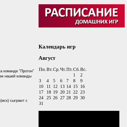
Календарь игр
Август
Пн.
Вт.
Ср.
Чт.
Пт.
Сб.
Вс.
ла команде "Протон"
1
2
таве нашей команды
3
4
5
6
7
8
9
10
11
12
13
14
15
16
17
18
19
20
21
22
23
24
25
26
27
28
29
30
(мск) сыграют с
31