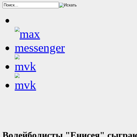
Волейболисты "Енисея" сыграю