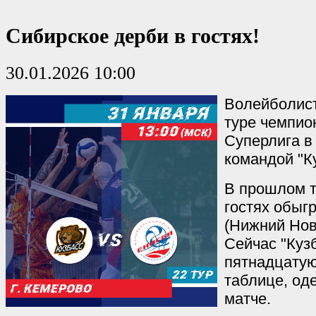
Сибирское дерби в гостях!
30.01.2026 10:00
Волейболист
туре чемпио
Суперлига в
командой "К
В прошлом т
гостях обыгр
(Нижний Новг
Сейчас "Куз
пятнадцатую
таблице, од
матче.