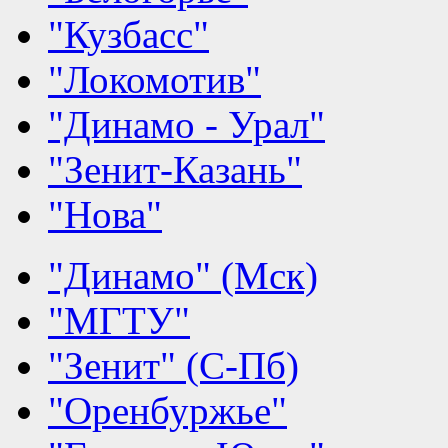
"Кузбасс"
"Локомотив"
"Динамо - Урал"
"Зенит-Казань"
"Нова"
"Динамо" (Мск)
"МГТУ"
"Зенит" (С-Пб)
"Оренбуржье"