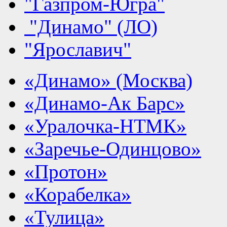
"Газпром-Югра"
"Динамо" (ЛО)
"Ярославич"
«Динамо» (Москва)
«Динамо-Ак Барс»
«Уралочка-НТМК»
«Заречье-Одинцово»
«Протон»
«Корабелка»
«Тулица»