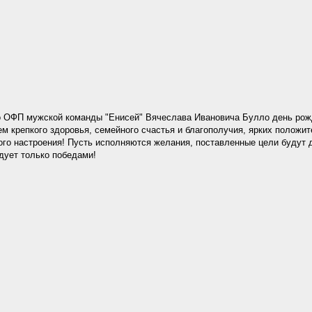
по ОФП мужской команды "Енисей" Вячеслава Ивановича Булло день рож
м крепкого здоровья, семейного счастья и благополучия, ярких положи
ого настроения! Пусть исполняются желания, поставленные цели будут д
дует только победами!