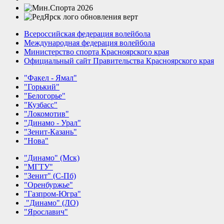
Всероссийская федерация волейбола
Международная федерация волейбола
Министерство спорта Красноярского края
Официальный сайт Правительства Красноярского края
"Факел - Ямал"
"Горький"
"Белогорье"
"Кузбасс"
"Локомотив"
"Динамо - Урал"
"Зенит-Казань"
"Нова"
"Динамо" (Мск)
"МГТУ"
"Зенит" (С-Пб)
"Оренбуржье"
"Газпром-Югра"
"Динамо" (ЛО)
"Ярославич"