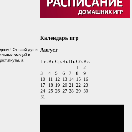
Календарь игр
Август
дения! От всей души
тельных эмоций и
остигнуты, а
Пн.
Вт.
Ср.
Чт.
Пт.
Сб.
Вс.
1
2
3
4
5
6
7
8
9
10
11
12
13
14
15
16
17
18
19
20
21
22
23
24
25
26
27
28
29
30
31