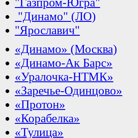
"Газпром-Югра"
"Динамо" (ЛО)
"Ярославич"
«Динамо» (Москва)
«Динамо-Ак Барс»
«Уралочка-НТМК»
«Заречье-Одинцово»
«Протон»
«Корабелка»
«Тулица»