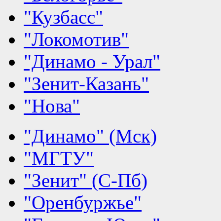
"Кузбасс"
"Локомотив"
"Динамо - Урал"
"Зенит-Казань"
"Нова"
"Динамо" (Мск)
"МГТУ"
"Зенит" (С-Пб)
"Оренбуржье"