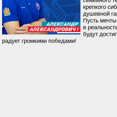
семейного т
крепкого сиб
душевной га
Пусть мечты
в реальност
будут дости
радует громкими победами!