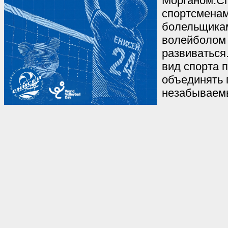
Морганом.С
спортсменам
болельщикам
волейболом 
развиваться
вид спорта 
объединять 
незабываем