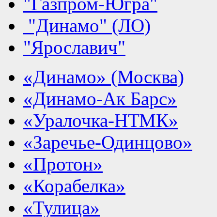
"Газпром-Югра"
"Динамо" (ЛО)
"Ярославич"
«Динамо» (Москва)
«Динамо-Ак Барс»
«Уралочка-НТМК»
«Заречье-Одинцово»
«Протон»
«Корабелка»
«Тулица»