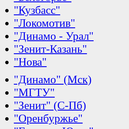
"Кузбасс"
"Локомотив"
"Динамо - Урал"
"Зенит-Казань"
"Нова"
"Динамо" (Мск)
"МГТУ"
"Зенит" (С-Пб)
"Оренбуржье"