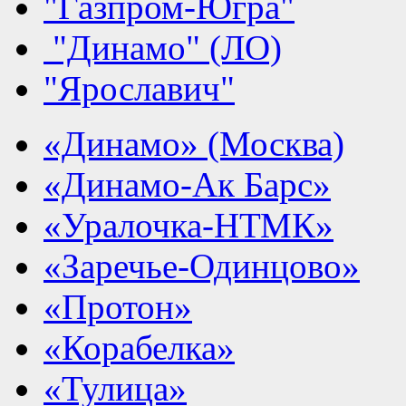
"Газпром-Югра"
"Динамо" (ЛО)
"Ярославич"
«Динамо» (Москва)
«Динамо-Ак Барс»
«Уралочка-НТМК»
«Заречье-Одинцово»
«Протон»
«Корабелка»
«Тулица»