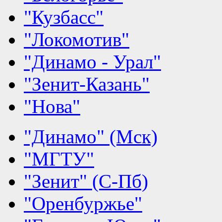
"Кузбасс"
"Локомотив"
"Динамо - Урал"
"Зенит-Казань"
"Нова"
"Динамо" (Мск)
"МГТУ"
"Зенит" (С-Пб)
"Оренбуржье"