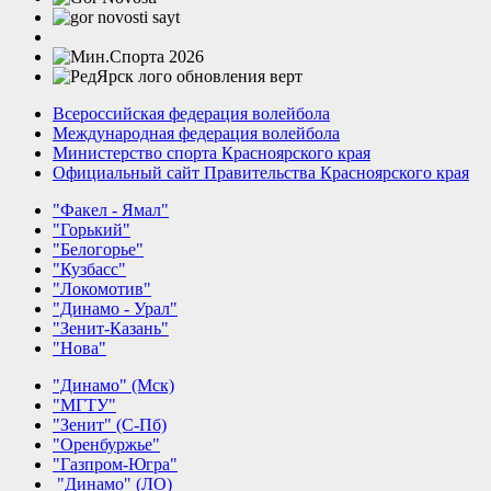
Всероссийская федерация волейбола
Международная федерация волейбола
Министерство спорта Красноярского края
Официальный сайт Правительства Красноярского края
"Факел - Ямал"
"Горький"
"Белогорье"
"Кузбасс"
"Локомотив"
"Динамо - Урал"
"Зенит-Казань"
"Нова"
"Динамо" (Мск)
"МГТУ"
"Зенит" (С-Пб)
"Оренбуржье"
"Газпром-Югра"
"Динамо" (ЛО)