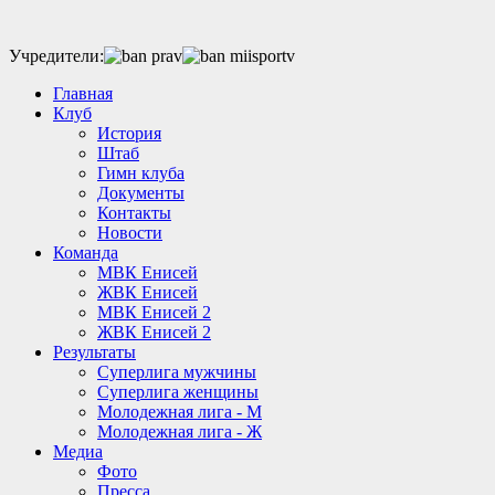
Учредители:
Главная
Клуб
История
Штаб
Гимн клуба
Документы
Контакты
Новости
Команда
МВК Енисей
ЖВК Енисей
МВК Енисей 2
ЖВК Енисей 2
Результаты
Суперлига мужчины
Суперлига женщины
Молодежная лига - М
Молодежная лига - Ж
Медиа
Фото
Пресса