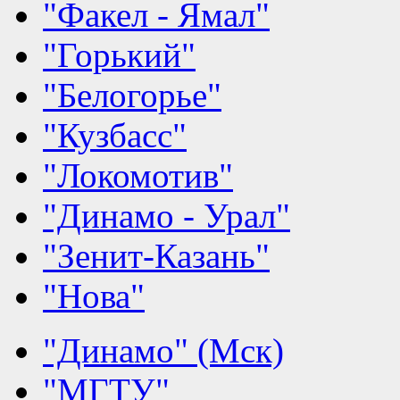
"Факел - Ямал"
"Горький"
"Белогорье"
"Кузбасс"
"Локомотив"
"Динамо - Урал"
"Зенит-Казань"
"Нова"
"Динамо" (Мск)
"МГТУ"