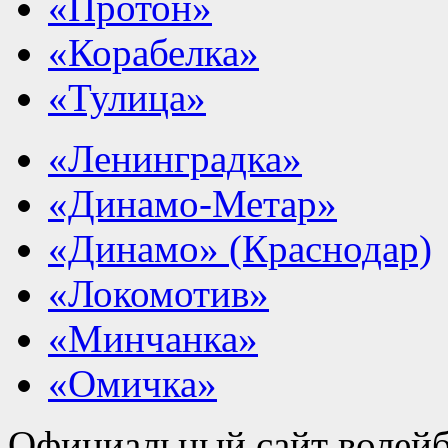
«Протон»
«Корабелка»
«Тулица»
«Ленинградка»
«Динамо-Метар»
«Динамо» (Краснодар)
«Локомотив»
«Минчанка»
«Омичка»
Официальный сайт волейб