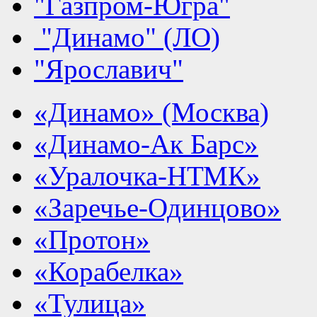
"Газпром-Югра"
"Динамо" (ЛО)
"Ярославич"
«Динамо» (Москва)
«Динамо-Ак Барс»
«Уралочка-НТМК»
«Заречье-Одинцово»
«Протон»
«Корабелка»
«Тулица»