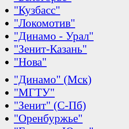
"Кузбасс"
"Локомотив"
"Динамо - Урал"
"Зенит-Казань"
"Нова"
"Динамо" (Мск)
"МГТУ"
"Зенит" (С-Пб)
"Оренбуржье"