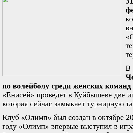
3
ф
к
вн
«
те
те
В
Ч
по волейболу среди женских коман
«Енисей» проведет в Куйбышеве две и
которая сейчас замыкает турнирную та
Клуб «Олимп» был создан в октябре 20
году «Олимп» впервые выступил в игр