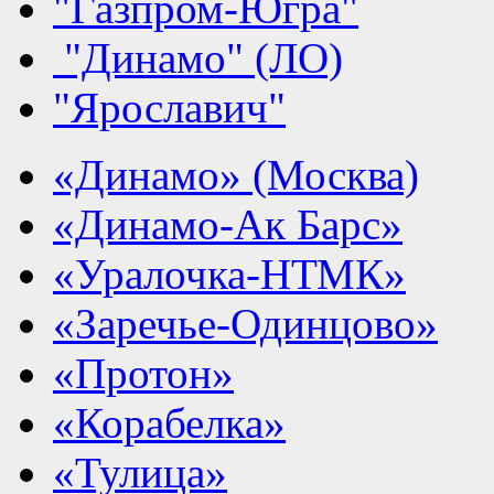
"Газпром-Югра"
"Динамо" (ЛО)
"Ярославич"
«Динамо» (Москва)
«Динамо-Ак Барс»
«Уралочка-НТМК»
«Заречье-Одинцово»
«Протон»
«Корабелка»
«Тулица»