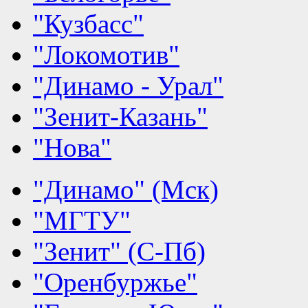
"Кузбасс"
"Локомотив"
"Динамо - Урал"
"Зенит-Казань"
"Нова"
"Динамо" (Мск)
"МГТУ"
"Зенит" (С-Пб)
"Оренбуржье"