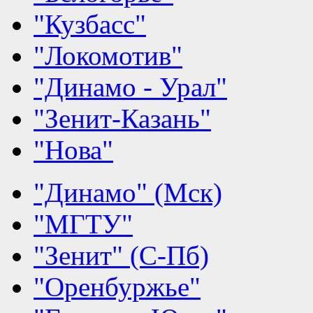
"Кузбасс"
"Локомотив"
"Динамо - Урал"
"Зенит-Казань"
"Нова"
"Динамо" (Мск)
"МГТУ"
"Зенит" (С-Пб)
"Оренбуржье"