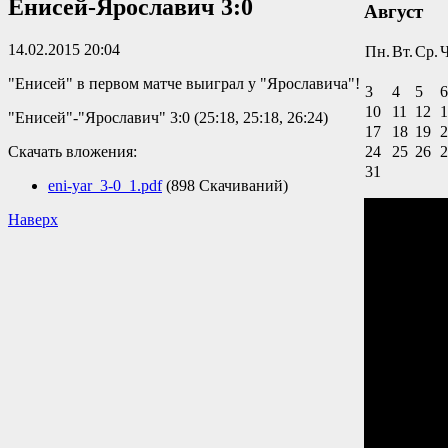
Енисей-Ярославич 3:0
Август
14.02.2015 20:04
Пн.
Вт.
Ср.
Ч
"Енисей" в первом матче выиграл у "Ярославича"!
3
4
5
6
10
11
12
1
"Енисей"-"Ярославич" 3:0 (25:18, 25:18, 26:24)
17
18
19
2
Скачать вложения:
24
25
26
2
31
eni-yar_3-0_1.pdf
(898 Скачиваний)
Наверх