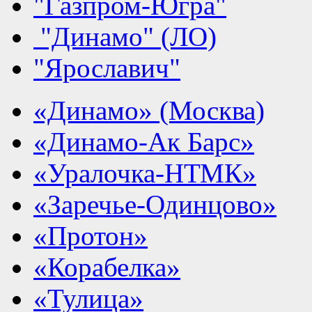
"Газпром-Югра"
"Динамо" (ЛО)
"Ярославич"
«Динамо» (Москва)
«Динамо-Ак Барс»
«Уралочка-НТМК»
«Заречье-Одинцово»
«Протон»
«Корабелка»
«Тулица»