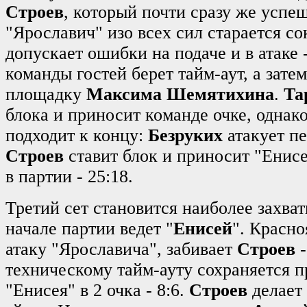
Строев
, который почти сразу же успеш
"Ярославич" изо всех сил старается со
допускает ошибки на подаче и в атаке -
команды гостей берет тайм-аут, а зате
площадку
Максима Шемятихина
.
Та
блока и приносит команде очке, однак
подходит к концу:
Безруких
атакует п
Строев
ставит блок и приносит "Ени
в партии - 25:18.
Третий сет становится наиболее захв
начале партии ведет "
Енисей
". Красн
атаку "Ярославича", забивает
Строев
-
техническому тайм-ауту сохраняется 
"Енисея" в 2 очка - 8:6.
Строев
делает 