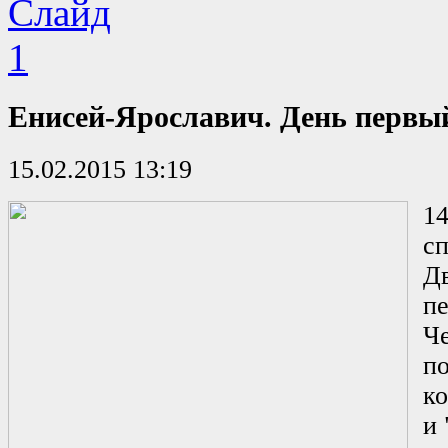
Енисей-Ярославич. День первы
15.02.2015 13:19
14
сп
Д
п
Ч
п
к
и 