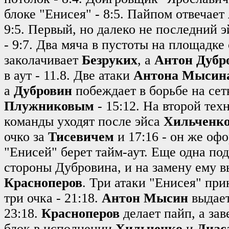
блоке "Енисея" - 8:5. Пайпом отвечает
9:5. Первый, но далеко не последний 
- 9:7. Два мяча в пустоты на площадке
заколачивает
Безруких
, а
Антон Дубр
в аут - 11.8. Две атаки
Антона Мысин
а
Дубровин
побеждает в борьбе на сет
Плужниковым
- 15:12. На второй те
команды уходят после эйса
Хильченк
очко за
Тисевичем
и 17:16 - он же офо
"Енисей" берет тайм-аут. Еще одна под
стороны Дубровина, и на замену ему 
Красноперов
. Три атаки "Енисея" при
три очка - 21:18.
Антон Мысин
выдает
23:18.
Красноперов
делает пайп, а за
блок в исполнении
Хильченко
и
Диас