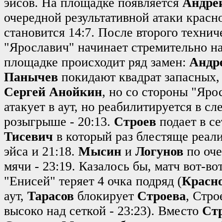
эйсов. На площадке появляется
Андре
очередной результативной атаки красн
становится 14:7. После второго технич
"Ярославич" начинает стремительно на
площадке происходит ряд замен:
Андр
Панычев
покидают квадрат запасных, 
Сергей Анойкин
, но со стороны "Яр
атакует в аут, но реабилитируется в с
розыгрыше - 20:13.
Строев
подает в се
Тисевич
в который раз блестяще реали
эйса и 21:18.
Мысин
и
Логунов
по оче
мячи - 23:19. Казалось бы, матч вот-во
"Енисей" теряет 4 очка подряд (
Красн
аут,
Тарасов
блокирует
Строева
, Стро
высоко над сеткой - 23:23). Вместо
Ст