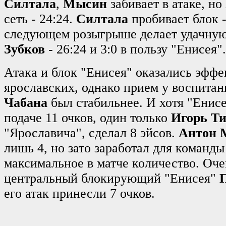
Силтала
,
Мысин
забивает в атаке, но
сеть - 24:24.
Силтала
пробивает блок -
следующем розыгрыше делает удачну
Зубков
- 26:24 и 3:0 в пользу "Енисея".
Атака и блок "Енисея" оказались эффе
ярославских, однако прием у воспита
Чабана
был стабильнее. И хотя "Енис
подаче 11 очков, один только
Игорь Т
"Ярославича", сделал 8 эйсов.
Антон 
лишь 4, но зато заработал для команды 
максимальное в матче количество. Оче
центральный блокирующий "Енисея"
его атак принесли 7 очков.