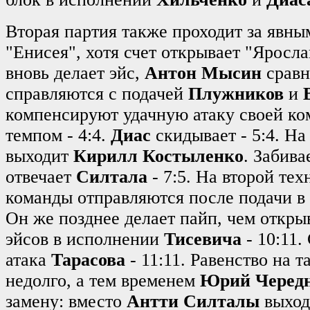
Вторая партия также проходит за явн
"Енисея", хотя счет открывает "Яросла
вновь делает эйс,
Антон Мысин
сравни
справляются с подачей
Плужников
и
компенсируют удачную атаку своей к
темпом - 4:4.
Диас
скидывает - 5:4. Н
выходит
Кирилл Костыленко
. Забива
отвечает
Силтала
- 7:5. На второй те
команды отправляются после подачи в
Он же позднее делает пайп, чем откры
эйсов в исполнении
Тисевича
- 10:11.
атака
Тарасова
- 11:11. Равенство на 
недолго, а тем временем
Юрий Черед
замену: вместо
Антти Силталы
выхо