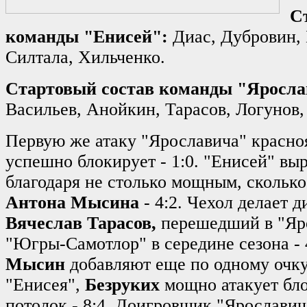
С
команды "Енисей":
Диас, Дубровин, 
Силтала, Хильченко.
Стартовый состав команды "Яросла
Васильев, Анойкин, Тарасов, Логунов
Первую же атаку "Ярославича" красно
успешно блокирует - 1:0. "Енисей" вы
благодаря не столько мощным, сколько
Антона Мысина
- 4:2. Чехол делает 
Вячеслав Тарасов,
перешедший в "Яр
"Югры-Самотлор" в середине сезона - 
Мысин
добавляют еще по одному очку
"Енисея",
Безруких
мощно атакует бло
потолок - 8:4. Доигровщик "Ярославич