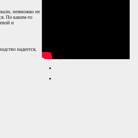
ывали, немножко не
ся. По каким-то
оевой и
водство надеется,