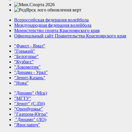
Всероссийская федерация волейбола
Международная федерация волейбола
Министерство спорта Красноярского края
Официальный сайт Правительства Красноярского края
"Факел - Ямал"
"Горький"
"Белогорье"
"Кузбасс"
"Локомотив"
"Динамо - Урал"
"Зенит-Казань"
"Нова"
"Динамо" (Мск)
"МГТУ"
"Зенит" (С-Пб)
"Оренбуржье"
"Газпром-Югра"
"Динамо" (ЛО)
"Ярославич"