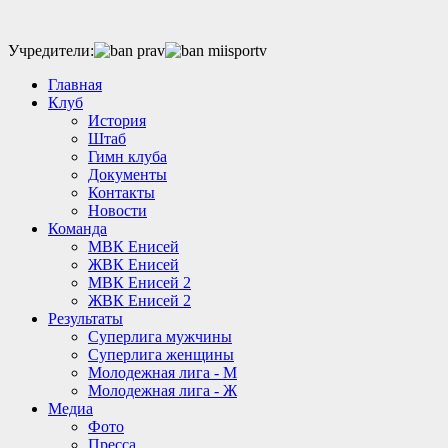
Учредители:
Главная
Клуб
История
Штаб
Гимн клуба
Документы
Контакты
Новости
Команда
МВК Енисей
ЖВК Енисей
МВК Енисей 2
ЖВК Енисей 2
Результаты
Суперлига мужчины
Суперлига женщины
Молодежная лига - М
Молодежная лига - Ж
Медиа
Фото
Пресса