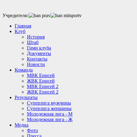
Учредители:
Главная
Клуб
История
Штаб
Гимн клуба
Документы
Контакты
Новости
Команда
МВК Енисей
ЖВК Енисей
МВК Енисей 2
ЖВК Енисей 2
Результаты
Суперлига мужчины
Суперлига женщины
Молодежная лига - М
Молодежная лига - Ж
Медиа
Фото
Пресса