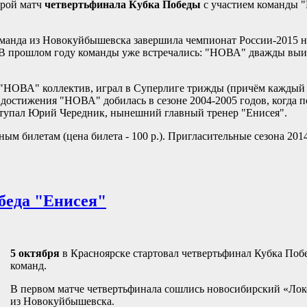
орой матч
четвертьфинала Кубка Победы
с участием команды 
оманда из Новокуйбышевска завершила чемпионат России-2015 на
 В прошлом году команды уже встречались: "НОВА" дважды выи
 "НОВА" коллектив, играл в Суперлиге трижды (причём каждый 
достижения "НОВА" добилась в
сезоне 2004-2005 годов
, когда 
тупал
Юрий Чередник
, нынешний главный тренер "Енисея".
 билетам (цена билета - 100 р.). Пригласительные сезона 201
беда "Енисея"
5 октября
в Красноярске стартовал четвертьфинал Кубка Поб
команд.
В первом матче четвертьфинала сошлись новосибирский «Ло
из Новокуйбышевска.