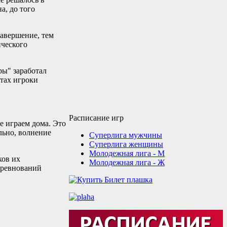
а, до того
завершение, тем
ического
ры" заработал
нтах игроки
Расписание игр
е играем дома. Это
льно, волнение
Суперлига мужчины
Суперлига женщины
Молодежная лига - М
ков их
Молодежная лига - Ж
соревнований