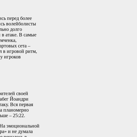
сь перед более
ись волейболисты
льно долго
 в атаке. В самые
мченка,
ртовых сета –
л в игровой ритм,
у игроков
рителей своей
забег Йоандри
таку. Вся первая
ва планомерно
ьше – 25:22.
. На эмоциональной
ра» и не думала
се решалось в