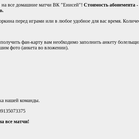
в
на все домашние матчи ВК "Енисей"!
Стоимость абонемента - 
о.
ркина перед играми или в любое удобное для вас время. Количе
 получить фан-карту вам необходимо заполнить анкету болельщи
шим фото (анкета во вложении).
жка нашей команды.
 89135073375
а все матчи!