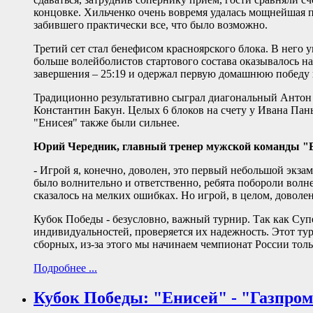
концовке. Хильченко очень вовремя удалась мощнейшая по
забившего практически все, что было возможно.
Третий сет стал бенефисом красноярского блока. В него 
больше волейболистов стартового состава оказывалось н
завершения – 25:19 и одержал первую домашнюю победу в
Традиционно результативно сыграл диагональный Антон 
Константин Бакун. Целых 6 блоков на счету у Ивана Пан
"Енисея" также были сильнее.
Юрий Чередник, главный тренер мужской команды "
- Игрой я, конечно, доволен, это первый небольшой экза
было волнительно и ответственно, ребята побороли волне
сказалось на мелких ошибках. Но игрой, в целом, доволен
Кубок Победы - безусловно, важный турнир. Так как Супе
индивидуальностей, проверяется их надежность. Этот тур
сборных, из-за этого мы начинаем чемпионат России толь
Подробнее ...
Кубок Победы: "Енисей" - "Газпро