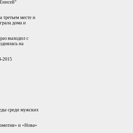
"Енисей"
 третьем месте и
грала дома и
раз выходил с
поднялась на
4-2015
еды среди мужских
комотив» и «Нова»