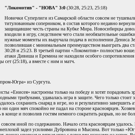
"Локомотив" - "НОВА" 3:0
(30:28, 25:23, 25:18)
Новички Суперлиги из Самарской области совсем не тушевали
титулованным соперником, в состав которого недавно вернул
защищавшие честь страны на Кубке Мира. Новосибирцы дово
входили в игру, следствием чего стали необязательные ошибки
нужные моменты их выручала подача в исполнении Дениса Зе
позволившая с минимальным преимуществом выиграть два ста
30:28 и 25:23. В третьей партии «Локомотив» полностью воше
атаки Дивиша и Еремина не находили особого сопротивления 
ет (25:18), а вместе с ним и матч.
пром-Югра» из Сургута.
сты «Енисея» настроены только на победу и хотят порадовать з
дными трибунами, удавалась игра в защите. Чего только стоит 
далось сохранить снаряд в игре, но и результативно завершить а
о ни один мяч спокойно не падал на стороне красноярцев. Хозяе
 конце и позволив гостям немного сократить разрыв, но не бол
о совсем иной по содержанию. Начало сета красноярцам удалось
 неплохой задел усилиями Дубровина и Мысина. Вот только «Юг
ет, пошла упорная и вязкая игра с равными шансами на успех. В