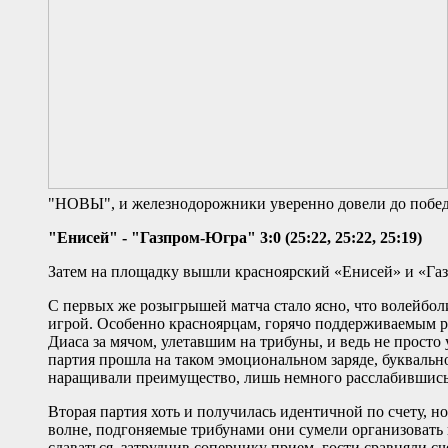
"НОВЫ", и железнодорожники уверенно довели до победы с
"Енисей" - "Газпром-Югра" 3:0 (25:22, 25:22, 25:19)
Затем на площадку вышли красноярский «Енисей» и «Газ
С первых же розыгрышей матча стало ясно, что волейболи
игрой. Особенно красноярцам, горячо поддерживаемым ро
Диаса за мячом, улетавшим на трибуны, и ведь не просто у
партия прошла на таком эмоциональном заряде, буквальн
наращивали преимущество, лишь немного расслабившись в
Вторая партия хоть и получилась идентичной по счету, н
волне, подгоняемые трибунами они сумели организовать
сдаваться, затруднив сопернику прием, гости сравняли сч