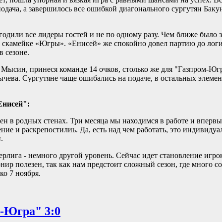
дача, а завершилось все ошибкой диагонального сургутян Бакун
угодили все лидеры гостей и не по одному разу. Чем ближе было 
а скамейке «Югры». «Енисей» же спокойно довел партию до лог
 сезоне.
Мысин, принеся команде 14 очков, столько же для "Газпром-Юг
ычева. Сургутяне чаще ошибались на подаче, в остальных элеме
Енисей":
мен в родных стенах. Три месяца мы находимся в работе и впервы
ние и раскрепостилиь. Да, есть над чем работать, это индивидуа
.
рлига - немного другой уровень. Сейчас идет становление игро
нир полезен, так как нам предстоит сложный сезон, где много 
ко 7 ноября.
м-Югра" 3:0