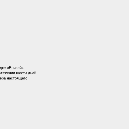
адке «Енисей»
отяжении шести дней
ера настоящего