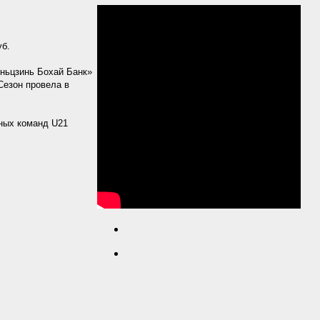
уб.
яньцзинь Бохай Банк»
 Сезон провела в
ных команд U21