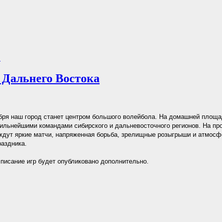
.
 Дальнего Востока
ября наш город станет центром большого волейбола. На домашней площ
сильнейшими командами сибирского и дальневосточного регионов. На пр
дут яркие матчи, напряженная борьба, зрелищные розыгрыши и атмосф
раздника.
писание игр будет опубликовано дополнительно.