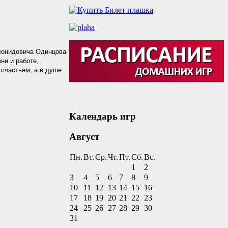
еонидовича Одинцова
ни и работе,
счастьем, а в душе
Календарь игр
Август
Пн.
Вт.
Ср.
Чт.
Пт.
Сб.
Вс.
1
2
3
4
5
6
7
8
9
10
11
12
13
14
15
16
17
18
19
20
21
22
23
24
25
26
27
28
29
30
31