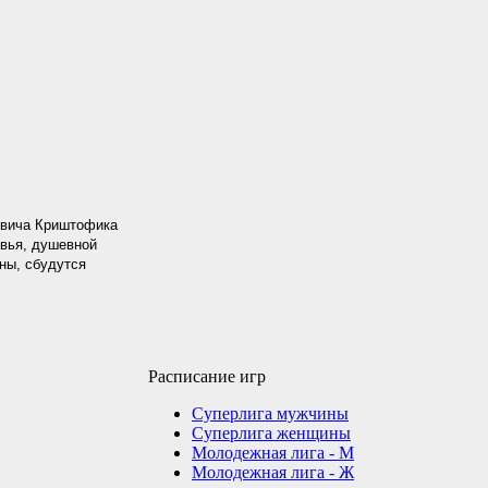
овича Криштофика
овья, душевной
ны, сбудутся
Расписание игр
Суперлига мужчины
Суперлига женщины
Молодежная лига - М
Молодежная лига - Ж