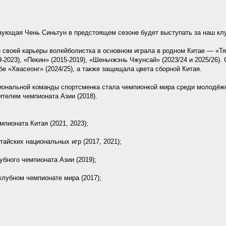
зующая Чень Синьтун в предстоящем сезоне будет выступать за наш кл
 своей карьеры волейболистка в основном играла в родном Китае — «Т
9-2023), «Пекин» (2015-2019), «Шеньчжэнь Чжунсай» (2023/24 и 2025/26).
бе «Хвасеонг» (2024/25), а также защищала цвета сборной Китая.
иональной команды спортсменка стала чемпионкой мира среди молодёж
дителем чемпионата Азии (2018).
мпионата Китая (2021, 2023);
тайских национальных игр (2017, 2021);
убного чемпионата Азии (2019);
 клубном чемпионате мира (2017);