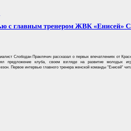
.
ю с главным тренером ЖВК «Енисей» С
иалист Слободан Праклячич рассказал о первых впечатлениях от Красн
нял предложение клуба, своем взгляде на развитие молодых иг
езон. Первое интервью главного тренера женской команды "Енисей" чи