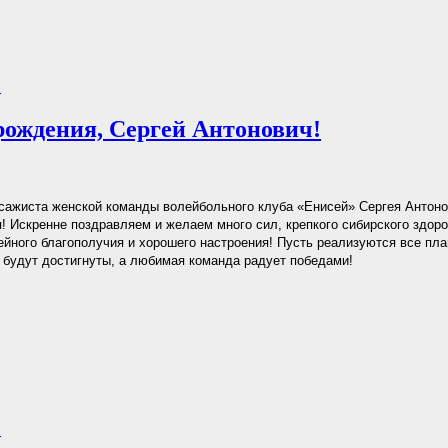
.
рождения, Сергей Антонович!
сажиста женской команды волейбольного клуба «Енисей» Сергея Антон
! Искренне поздравляем и желаем много сил, крепкого сибирского здор
ейного благополучия и хорошего настроения! Пусть реализуются все пла
 будут достигнуты, а любимая команда радует победами!
.