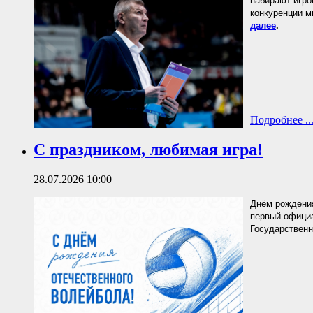
набирают игро
конкуренции 
далее
.
Подробнее ..
С праздником, любимая игра!
28.07.2026 10:00
Днём рождения
первый офици
Государственн