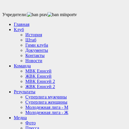
Учредители:
Главная
Клуб
История
Штаб
Гимн клуба
Документы
Контакты
Новости
Команда
МВК Енисей
ЖВК Енисей
МВК Енисей 2
ЖВК Енисей 2
Результаты
Суперлига мужчины
Суперлига женщины
Молодежная лига - М
Молодежная лига - Ж
Медиа
Фото
Пресса