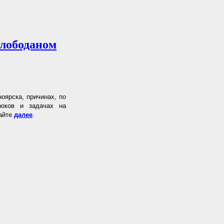
лободаном
оярска, причинах, по
роков и задачах на
тайте
далее
.