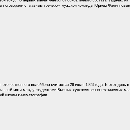
вой тонус. О первых впечатлениях от обновлённого состава, задачах на
мы поговорили с главным тренером мужской команды Юрием Филипповым
.
 отечественного волейбола считается 28 июля 1923 года. В этот день 
альный матч между студентами Высших художественно-технических мас
ой школы кинематографии.