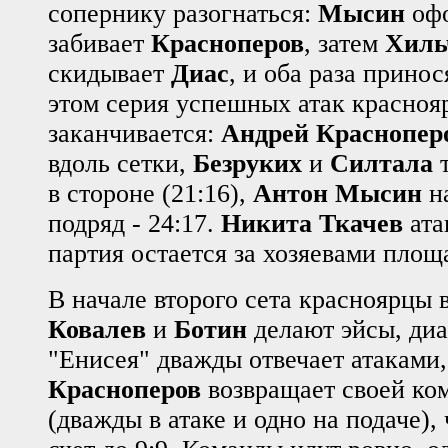
сопернику разогнаться:
Мысин
офо
забивает
Красноперов
, затем
Хиль
скидывает
Диас
, и оба раза принос
этом серия успешных атак красноя
заканчивается:
Андрей Краснопер
вдоль сетки,
Безруких
и
Силтала
т
в стороне (21:16),
Антон Мысин
на
подряд - 24:17.
Никита Ткачев
атак
партия остается за хозяевами площа
В начале второго сета красноярцы 
Ковалев
и
Ботин
делают эйсы, ди
"Енисея" дважды отвечает атаками,
Красноперов
возвращает своей ком
(дважды в атаке и одно на подаче),