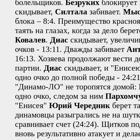
болельщиков.
Безруких
блокирует
скидывает,
Силтала
забивает.
Мыс
блока – 8:4. Преимущество красно
таять на глазах, когда за дело бере
Ковалев
.
Диас
скидывает, увеличи
очков - 13:11. Дважды забивает
Ант
16:13. Хозяева продолжают вести 
партии.
Диас
скидывает, и "Енисею
одно очко до полной победы - 24:2
"Динамо-ЛО" не торопятся домой:
одно очко, следом за ним
Пархомч
"Енисея"
Юрий Чередник
берет та
динамовцы разыгрались не на шут
сравнивает счет (24:24). Щитков по
вновь результативно атакует и делае