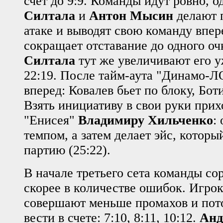
счет до 9:9. Команды идут ровно, 
Силтала
и
Антон Мысин
делают п
атаке и выводят свою команду впере
сокращает отставание до одного оч
Силтала
тут же увеличивают его у
22:19. После тайм-аута "Динамо-Л
вперед: Ковалев бьет по блоку, Бот
Взять инициативу в свои руки прих
"Енисея"
Владимиру Хильченко
:
темпом, а затем делает эйс, которы
партию (25:22).
В начале третьего сета команды с
скорее в количестве ошибок. Игр
совершают меньше промахов и пот
вести в счете: 7:10, 8:11, 10:12.
Анд