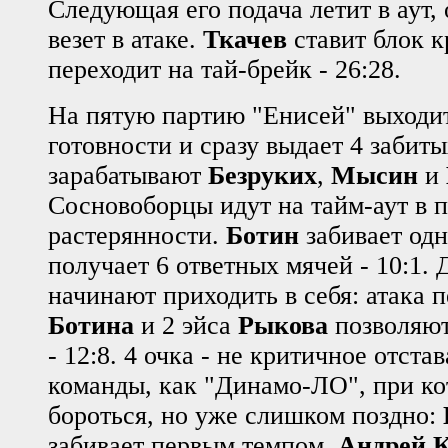
Следующая его подача летит в аут,
везет в атаке.
Ткачев
ставит блок к
переходит на тай-брейк - 26:28.
На пятую партию "Енисей" выходи
готовности и сразу выдает 4 забиты
зарабатывают
Безруких
,
Мысин
и
Сосновоборцы идут на тайм-аут в 
растерянности.
Ботин
забивает одн
получает 6 ответных мячей - 10:1.
начинают приходить в себя: атака 
Ботина
и 2 эйса
Рыкова
позволяют
- 12:8. 4 очка - не критичное отста
команды, как "Динамо-ЛО", при к
бороться, но уже слишком поздно:
забивает первым темпом,
Андрей 