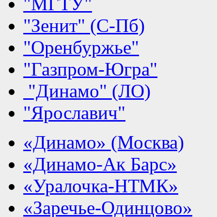
"МГТУ"
"Зенит" (С-Пб)
"Оренбуржье"
"Газпром-Югра"
"Динамо" (ЛО)
"Ярославич"
«Динамо» (Москва)
«Динамо-Ак Барс»
«Уралочка-НТМК»
«Заречье-Одинцово»