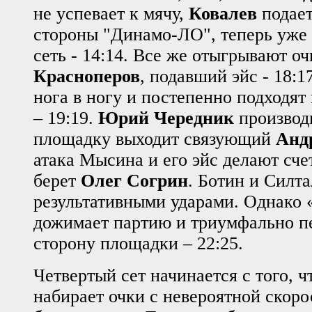
не успевает к мячу,
Ковалев
подает
стороны "Динамо-ЛО", теперь уже
сеть - 14:14. Все же отыгрывают о
Красноперов
, подавший эйс - 18:
нога в ногу и постепенно подходят
– 19:19.
Юрий Чередник
производи
площадку выходит связующий
Анд
атака Мысина и его эйс делают счет
берет
Олег Согрин
. Ботин и Силт
результативными ударами. Однако
дожимает партию и триумфально п
сторону площадки – 22:25.
Четвертый сет начинается с того, 
набирает очки с невероятной скоро