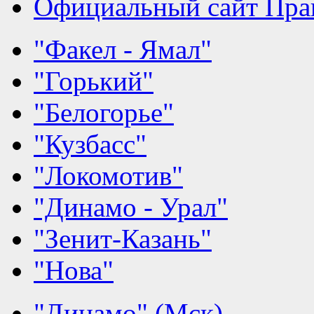
Официальный сайт Прав
"Факел - Ямал"
"Горький"
"Белогорье"
"Кузбасс"
"Локомотив"
"Динамо - Урал"
"Зенит-Казань"
"Нова"
"Динамо" (Мск)