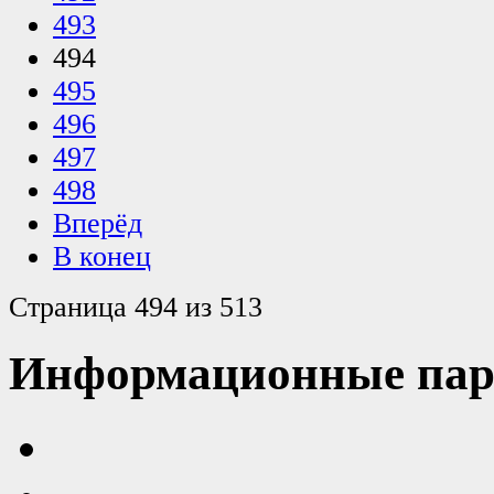
493
494
495
496
497
498
Вперёд
В конец
Страница 494 из 513
Информационные пар