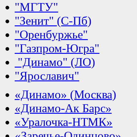
"МГТУ"
"Зенит" (С-Пб)
"Оренбуржье"
"Газпром-Югра"
"Динамо" (ЛО)
"Ярославич"
«Динамо» (Москва)
«Динамо-Ак Барс»
«Уралочка-НТМК»
«Заречье-Одинцово»