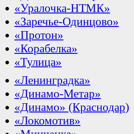
«Уралочка-НТМК»
«Заречье-Одинцово»
«Протон»
«Корабелка»
«Тулица»
«Ленинградка»
«Динамо-Метар»
«Динамо» (Краснодар)
«Локомотив»
«Минчанка»