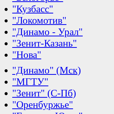
"Кузбасс"
"Локомотив"
"Динамо - Урал"
"Зенит-Казань"
"Нова"
"Динамо" (Мск)
"МГТУ"
"Зенит" (С-Пб)
"Оренбуржье"