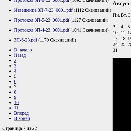
Протокол ЗП-6-23_0001.pdf
(1095 Скачиваний)
Август
Извещение ЗП-7-23_0001.pdf
(1112 Скачиваний)
Пн.
Вт.
С
Протокол ЗП-5-23_0001.pdf
(1127 Скачиваний)
3
4
5
Протокол ЗП-4-23_0001.pdf
(1041 Скачиваний)
10
11
1
17
18
1
ЗП-6-23.pdf
(1170 Скачиваний)
24
25
2
В начало
31
Назад
2
3
4
5
6
7
8
9
10
11
Вперёд
В конец
Страница 7 из 22