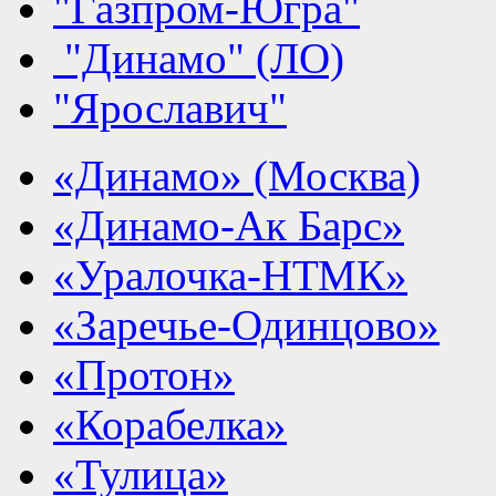
"Газпром-Югра"
"Динамо" (ЛО)
"Ярославич"
«Динамо» (Москва)
«Динамо-Ак Барс»
«Уралочка-НТМК»
«Заречье-Одинцово»
«Протон»
«Корабелка»
«Тулица»