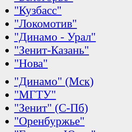
"Кузбасс"
"Локомотив"
"Динамо - Урал"
"Зенит-Казань"
"Нова"
"Динамо" (Мск)
"МГТУ"
"Зенит" (С-Пб)
"Оренбуржье"