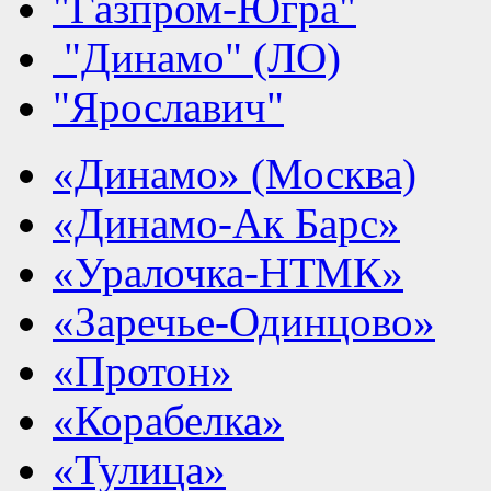
"Газпром-Югра"
"Динамо" (ЛО)
"Ярославич"
«Динамо» (Москва)
«Динамо-Ак Барс»
«Уралочка-НТМК»
«Заречье-Одинцово»
«Протон»
«Корабелка»
«Тулица»