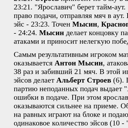
23:21. "Ярославич" берет тайм-аут.
право подачи, отправляя мяч в аут.
эйс - 23:23. Точен
Мысин
,
Красно
- 24:24.
Мысин
делает концовку па
атаками и приносит нелегкую побед
Самым результативным игроком мат
оказывается
Антон Мысин
, атако
38 раз и забивший 21 мяч. В этой и
эйсов делает
Альберт Строев
(6).
партию неподанных подач выдает "
ошибки в подаче. При этом яросла
оказываются сильнее на приеме. О
на равных играют на блоке и подаю
одинаковое количество эйсов (10 - 