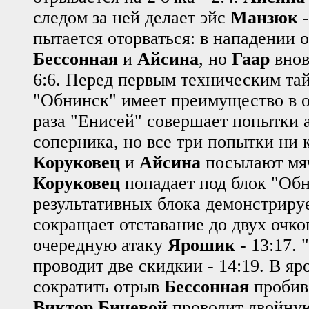
следом за ней делает эйс
Манзюк
-
пытается оторваться: в нападении
Бессонная
и
Айсина
, но
Гаар
внов
6:6. Перед первым техническим та
"Обнинск" имеет преимущество в од
раза "Енисей" совершает попытки 
соперника, но все три попытки ни 
Коруковец
и
Айсина
посылают мячи
Коруковец
попадает под блок "Обн
результативных блока демонстриру
сокращает отставание до двух очков
очередную атаку
Ярошик
- 13:17.
проводит две скидкии - 14:19. В я
сократить отрыв
Бессонная
пробива
Виктор Бичевой
проводит двойную