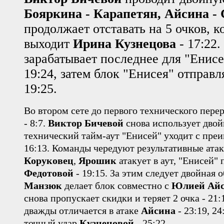
Бояркина - Карапетян, Айсина -
продолжает отставать на 5 очков, 
выходит
Ирина Кузнецова
- 17:22
зарабатывает последнее для "Енисея
19:24, затем блок "Енисея" отправля
19:25.
Во втором сете до первого технического пере
- 8:7.
Виктор Бичевой
снова использует двой
технический тайм-аут "Енисей" уходит с преи
16:13. Команды чередуют результативные атак
Коруковец
,
Ярошик
атакует в аут, "Енисей"
Федотовой
- 19:15. За этим следует двойная 
Манзюк
делает блок совместно с
Юлией Айс
снова пропускает скидки и теряет 2 очка - 21
дважды отличается в атаке
Айсина
- 23:19, 2
точный удар
Кузнецовой
- 25:22.