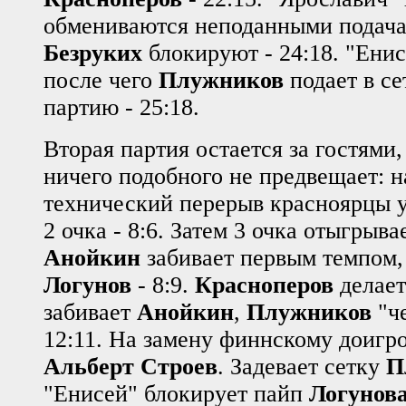
обмениваются неподанными подачам
Безруких
блокируют - 24:18. "Енис
после чего
Плужников
подает в се
партию - 25:18.
Вторая партия остается за гостями,
ничего подобного не предвещает: 
технический перерыв красноярцы у
2 очка - 8:6. Затем 3 очка отыгрыв
Анойкин
забивает первым темпом, 
Логунов
- 8:9.
Красноперов
делает 
забивает
Анойкин
,
Плужников
"ч
12:11. На замену финнскому доигр
Альберт Строев
. Задевает сетку
П
"Енисей" блокирует пайп
Логунов