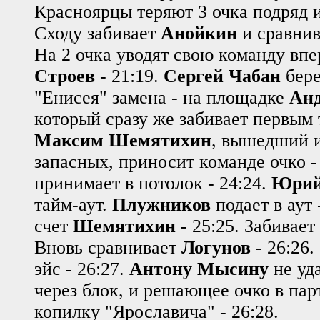
Красноярцы теряют 3 очка подряд и
Сходу забивает
Анойкин
и сравнива
На 2 очка уводят свою команду вп
Строев
- 21:19.
Сергей Чабан
бере
"Енисея" замена - на площадке
Анд
который сразу же забивает первым 
Максим Шемятихин
, вышедший и
запасных, приносит команде очко -
принимает в потолок - 24:24.
Юрий
тайм-аут.
Плужников
подает в аут 
счет
Шемятихин
- 25:25. Забивает
Вновь сравнивает
Логунов
- 26:26
эйс - 26:27.
Антону Мысину
не уд
через блок, и решающее очко в пар
копилку "Ярославича" - 26:28.