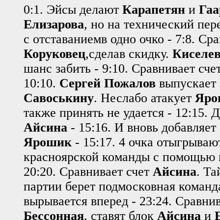
0:1. Эйсы делают
Карапетян
и
Гаа
Елизарова
, но на технический пер
с отставаниемв одно очко - 7:8. Ср
Коруковец
,сделав скидку.
Киселе
шанс забить - 9:10. Сравнивает сч
10:10.
Сергей Пожалов
выпускает 
Савоськину
. Неслабо атакует
Яро
также принять не удается - 12:15. 
Айсина
- 15:16. И вновь добавляет
Ярошик
- 15:17. 4 очка отыгрываю
красноярской команды с помощью 
20:20. Сравнивает счет
Айсина
. Та
партии берет подмосковная команда
вырывается вперед - 23:24. Сравнив
Бессонная
, ставят блок
Айсина
и