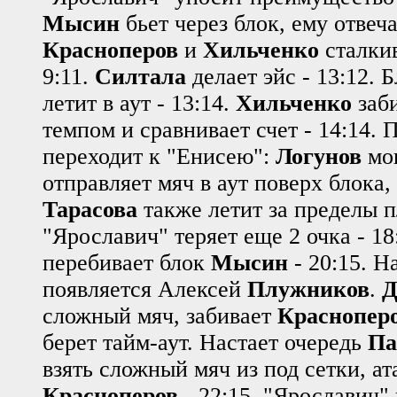
Мысин
бьет через блок, ему отвеч
Красноперов
и
Хильченко
сталкив
9:11.
Силтала
делает эйс - 13:12. 
летит в аут - 13:14.
Хильченко
заб
темпом и сравнивает счет - 14:14.
переходит к "Енисею":
Логунов
мо
отправляет мяч в аут поверх блока,
Тарасова
также летит за пределы 
"Ярославич" теряет еще 2 очка - 1
перебивает блок
Мысин
- 20:15. Н
появляется Алексей
Плужников
.
Д
сложный мяч, забивает
Краснопер
берет тайм-аут. Настает очередь
Па
взять сложный мяч из под сетки, ат
Красноперов
- 22:15. "Ярославич"