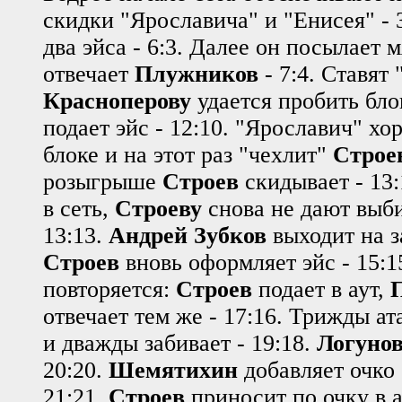
скидки "Ярославича" и "Енисея" - 3
два эйса - 6:3. Далее он посылает м
отвечает
Плужников
- 7:4. Ставят
Красноперову
удается пробить блок
подает эйс - 12:10. "Ярославич" хо
блоке и на этот раз "чехлит"
Строе
розыгрыше
Строев
скидывает - 13:
в сеть,
Строеву
снова не дают выби
13:13.
Андрей Зубков
выходит на 
Строев
вновь оформляет эйс - 15:1
повторяется:
Строев
подает в аут,
отвечает тем же - 17:16. Трижды а
и дважды забивает - 19:18.
Логуно
20:20.
Шемятихин
добавляет очко 
21:21.
Строев
приносит по очку в а