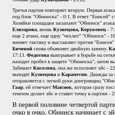
Третья партия повторяет вторую. Первая атак
под блок "Обнинска" - 0:1. В ответ "Енисей" ст
Хозяйки площадки засыпают "Обнинск" атак
Елизарова
, вновь
Кузнецова, Коруковец
- 7
еще 2 атаки, еще одну "чехлит" "Обнинск" - 1
меняет тактику и выставляет против "Енисея
Бичевой
снова объявляет двойную замену.
Ка
17:13.
Федотова
выигрывает в борьбе на сетке
находит пробел в защите "Обнинска", затем вы
Забивает
Киселева
, она же исполняет эйс - 2
выходят
Кузнецова
и
Карапетян
. Дважды за
отправляется с легкой руки доигровщиц "Обнин
Гаар
, ей отвечает
Манзюк
, которая сразу по
темпом делает эйс и ставит точку в партии - 2
В первой половине четвертой парт
очко в очко. Обнинск начинает с э