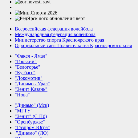
Всероссийская федерация волейбола
Международная федерация волейбола
Министерство спорта Красноярского края
Официальный сайт Правительства Красноярского края
"Факел - Ямал"
"Горький"
"Белогорье"
"Кузбасс"
"Локомотив"
"Динамо - Урал"
"Зенит-Казань"
"Нова"
"Динамо" (Мск)
"МГТУ"
"Зенит" (С-Пб)
"Оренбуржье"
"Газпром-Югра"
"Динамо" (ЛО)