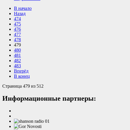
В начало
Назад
474
475
476
477
478
479
480
481
482
483
Вперёд
В конец
Страница 479 из 512
Информационные партнеры: