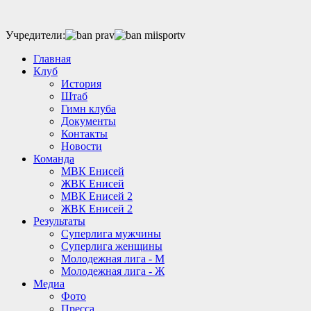
Учредители:
Главная
Клуб
История
Штаб
Гимн клуба
Документы
Контакты
Новости
Команда
МВК Енисей
ЖВК Енисей
МВК Енисей 2
ЖВК Енисей 2
Результаты
Суперлига мужчины
Суперлига женщины
Молодежная лига - М
Молодежная лига - Ж
Медиа
Фото
Пресса