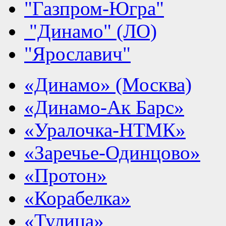
"Газпром-Югра"
"Динамо" (ЛО)
"Ярославич"
«Динамо» (Москва)
«Динамо-Ак Барс»
«Уралочка-НТМК»
«Заречье-Одинцово»
«Протон»
«Корабелка»
«Тулица»