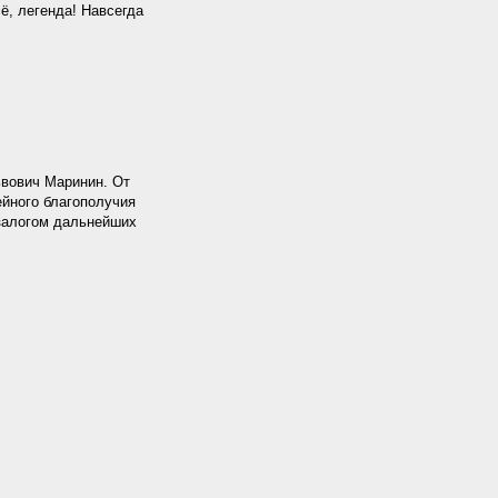
ё, легенда! Навсегда
вович Маринин. От
ейного благополучия
залогом дальнейших