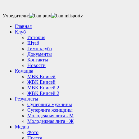
Учредители:
Главная
Клуб
История
Штаб
Гимн клуба
Документы
Контакты
Новости
Команда
МВК Енисей
ЖВК Енисей
МВК Енисей 2
ЖВК Енисей 2
Результаты
Суперлига мужчины
Суперлига женщины
Молодежная лига - М
Молодежная лига - Ж
Медиа
Фото
Пресса