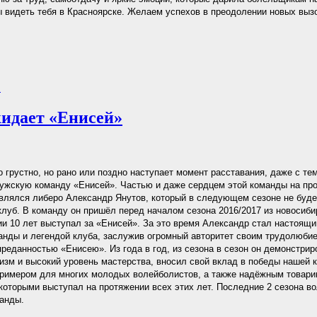
ы видеть тебя в Красноярске. Желаем успехов в преодолении новых вызо
.
идает «Енисей»
о грустно, но рано или поздно наступает момент расставания, даже с тем
ужскую команду «Енисей». Частью и даже сердцем этой команды на пр
влялся либеро Александр Янутов, который в следующем сезоне не буде
клуб. В команду он пришёл перед началом сезона 2016/2017 из новосиб
ии 10 лет выступал за «Енисей». За это время Александр стал настоящ
нды и легендой клуба, заслужив огромный авторитет своим трудолюбие
преданностью «Енисею». Из года в год, из сезона в сезон он демонстрир
зм и высокий уровень мастерства, вносил свой вклад в победы нашей к
примером для многих молодых волейболистов, а также надёжным товар
 которыми выступал на протяжении всех этих лет. Последние 2 сезона в
анды.