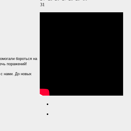
31
помогали бороться на
ечь поражений!
 с нами. До новых