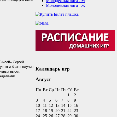
Молодежная лига - М
Молодежная лига - Ж
Енисей» Сергей
уюта и благополучия,
Календарь игр
ивных высот,
ределами!
Август
Пн.
Вт.
Ср.
Чт.
Пт.
Сб.
Вс.
1
2
3
4
5
6
7
8
9
10
11
12
13
14
15
16
17
18
19
20
21
22
23
24
25
26
27
28
29
30