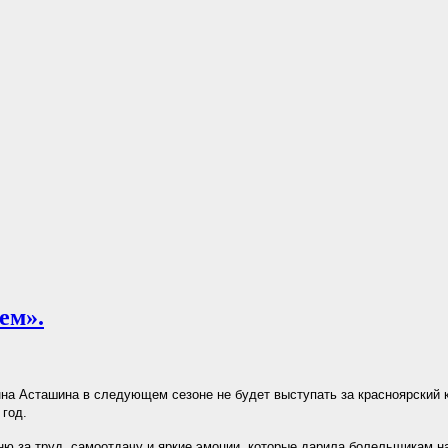
ем».
а Асташина в следующем сезоне не будет выступать за красноярский к
 год.
ю за труд, самоотдачу и яркие эмоции, которые дарила болельщикам 