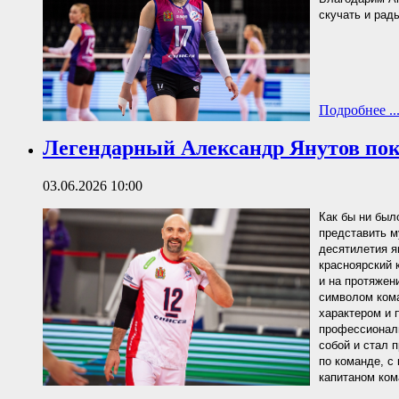
скучать и рад
Подробнее ..
Легендарный Александр Янутов пок
03.06.2026 10:00
Как бы ни был
представить м
десятилетия я
красноярский 
и на протяжен
символом кома
характером и 
профессионали
собой и стал 
по команде, с
капитаном ком