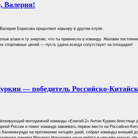
, Валерия!
Валерия Борисова продолжит карьеру в другом клубе.
елые атаки и ту энергию, что ты привнесла в команду. Желаем постоянн
ех спортивных целей — пусть удача всегда сопутствует на площадке!
.
уркин — победитель Российско‑Китайск
блокирующий молодежной команды «Енисей‑2» Антон Куркин блестяще 
рной России и помог команде завоевать первое место на Российско‑Кита
 Калининграде на протяжении четырёх дней, собрал команды юношей до
главного тренера Михаила Николаева наши ребята в четырёх матчах об