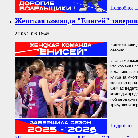
Подробнее ..
Женская команда "Енисей" завершил
27.05.2026 16:45
Комментарий д
сезона:
«Наша женская
что команда с
и дальше выст
клуба за мног
качества орга
Сейчас ведетс
команды продо
поблагодарить
трибунах и пе
Подробнее ..