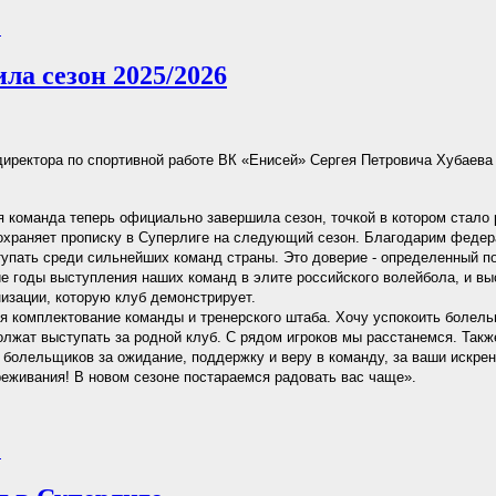
.
а сезон 2025/2026
иректора по спортивной работе ВК «Енисей» Сергея Петровича Хубаева
 команда теперь официально завершила сезон, точкой в котором стало
охраняет прописку в Суперлиге на следующий сезон. Благодарим феде
упать среди сильнейших команд страны. Это доверие - определенный п
ие годы выступления наших команд в элите российского волейбола, и вы
низации, которую клуб демонстрирует.
я комплектование команды и тренерского штаба. Хочу успокоить болел
лжат выступать за родной клуб. С рядом игроков мы расстанемся. Такж
 болельщиков за ожидание, поддержку и веру в команду, за ваши искре
реживания! В новом сезоне постараемся радовать вас чаще».
.