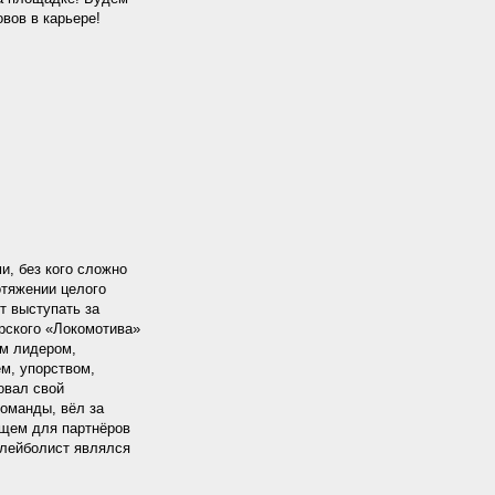
вов в карьере!
и, без кого сложно
отяжении целого
т выступать за
ирского «Локомотива»
им лидером,
м, упорством,
овал свой
оманды, вёл за
ищем для партнёров
олейболист являлся