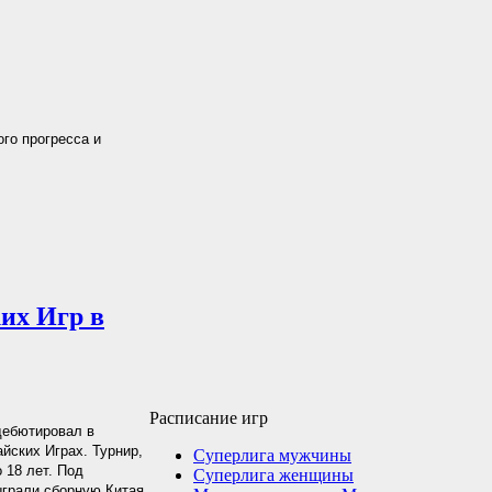
ого прогресса и
их Игр в
Расписание игр
дебютировал в
йских Играх. Турнир,
Суперлига мужчины
 18 лет. Под
Суперлига женщины
ыграли сборную Китая