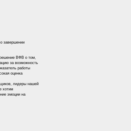
 о завершении
 решение ВФВ о том,
рацию за возможность
оказатель работы
сокая оценка
ьщиков, лидеры нашей
е хотим
нние эмоции на