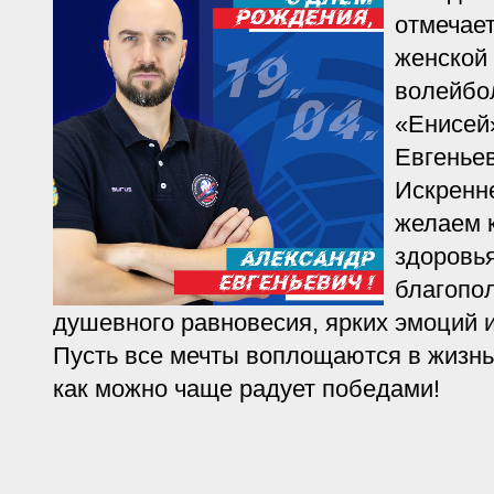
отмечае
женской
волейбо
«Енисей
Евгенье
Искренн
желаем к
здоровья
благопол
душевного равновесия, ярких эмоций 
Пусть все мечты воплощаются в жизнь
как можно чаще радует победами!