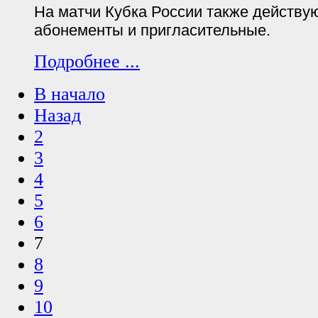
На матчи Кубка России также действу
абонементы и пригласительные.
Подробнее ...
В начало
Назад
2
3
4
5
6
7
8
9
10