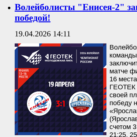
Волейболисты "Енисея-2" за
победой!
19.04.2026 14:11
Волейбо
команды
заключи
матче фи
16 мест
ГЕОТЕК 
своей п
победу 
«Яросла
(Ярослав
счетом 3:
21:25, 25