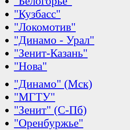
"Белогорье"
"Кузбасс"
"Локомотив"
"Динамо - Урал"
"Зенит-Казань"
"Нова"
"Динамо" (Мск)
"МГТУ"
"Зенит" (С-Пб)
"Оренбуржье"