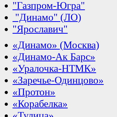
"Газпром-Югра"
"Динамо" (ЛО)
"Ярославич"
«Динамо» (Москва)
«Динамо-Ак Барс»
«Уралочка-НТМК»
«Заречье-Одинцово»
«Протон»
«Корабелка»
«Тулица»