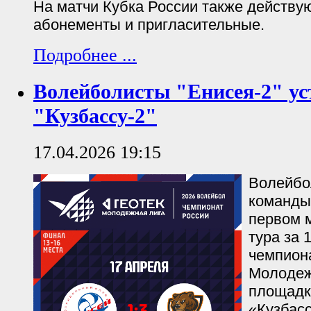
На матчи Кубка России также действу
абонементы и пригласительные.
Подробнее ...
Волейболисты "Енисея-2" у
"Кузбассу-2"
17.04.2026 19:15
Волейбо
команды
первом 
тура за 
чемпион
Молодеж
площадк
«Кузбасс