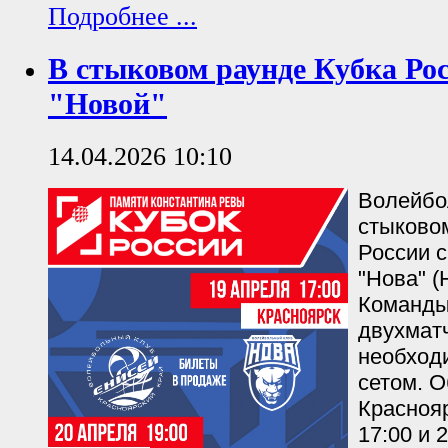
Подробнее ...
В стыковом раунде Кубка Ро
"Новой"
14.04.2026 10:10
Волейбо
стыково
России 
"Нова" 
Команды
двухмат
необход
сетом. О
Краснояр
17:00 и 