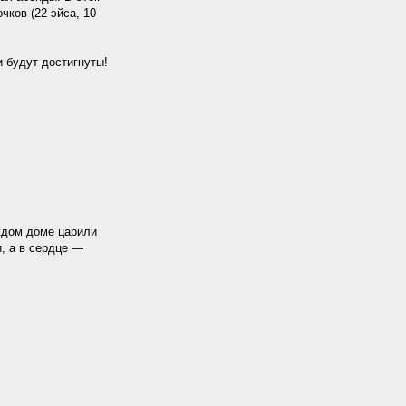
чков (22 эйса, 10
 будут достигнуты!
ждом доме царили
, а в сердце —