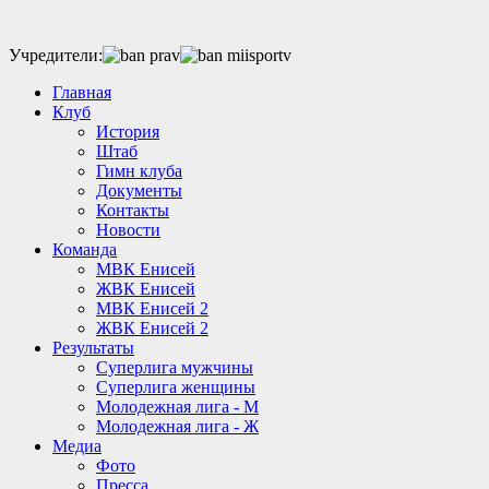
Учредители:
Главная
Клуб
История
Штаб
Гимн клуба
Документы
Контакты
Новости
Команда
МВК Енисей
ЖВК Енисей
МВК Енисей 2
ЖВК Енисей 2
Результаты
Суперлига мужчины
Суперлига женщины
Молодежная лига - М
Молодежная лига - Ж
Медиа
Фото
Пресса