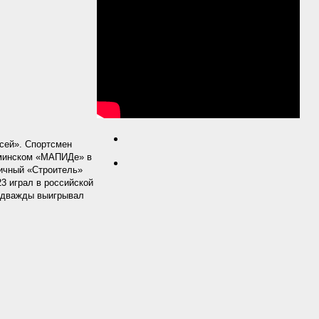
сей». Спортсмен
 минском «МАПИДе» в
личный «Строитель»
23 играл в российской
м дважды выигрывал