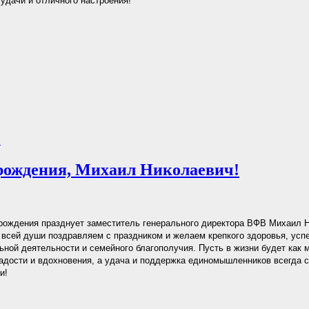
 удачи и отличного настроения!
.
рождения, Михаил Николаевич!
рождения празднует заместитель генерального директора ВФВ Михаил 
всей души поздравляем с праздником и желаем крепкого здоровья, усп
ной деятельности и семейного благополучия. Пусть в жизни будет как
адости и вдохновения, а удача и поддержка единомышленников всегда 
и!