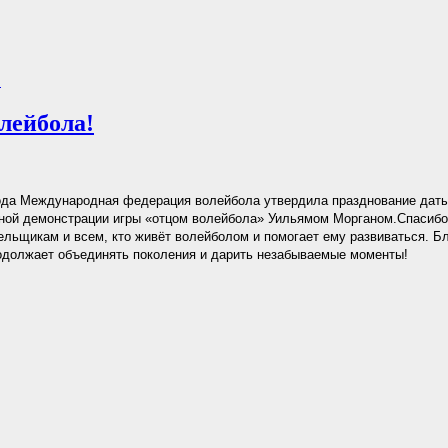
.
лейбола!
ода Международная федерация волейбола утвердила празднование даты
ной демонстрации игры «отцом волейбола» Уильямом Морганом.Спасиб
ельщикам и всем, кто живёт волейболом и помогает ему развиваться. Б
одолжает объединять поколения и дарить незабываемые моменты!