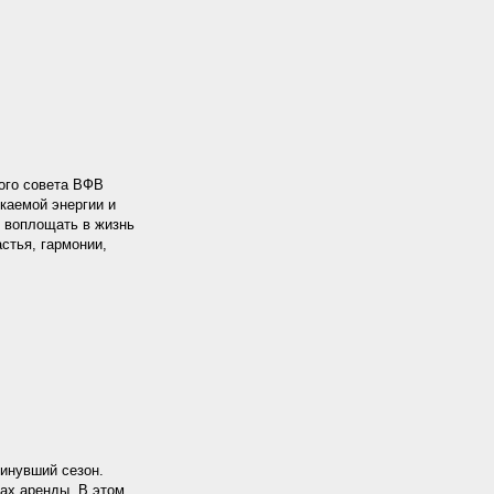
ого совета ВФВ
каемой энергии и
т воплощать в жизнь
стья, гармонии,
инувший сезон.
вах аренды. В этом