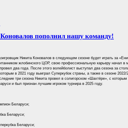
.
Коновалов пополнил нашу команду!
оигровщик Никита Коновалов в следующем сезоне будет играть за «Ени
питанником жлобинского ЦОР, свою профессиональную карьеру начал в
е провел два года. После этого волейболист выступал два сезона за сто
 которым в 2021 году выиграл Суперкубок страны, а также в сезоне 2022/
следние три сезона Никита провел в солигорском «Шахтёре», с которы
аруси и был признан лучшим игроком турнира в 2025 году.
мпион Беларуси;
бка Беларуси;
перкубка Беларуси;