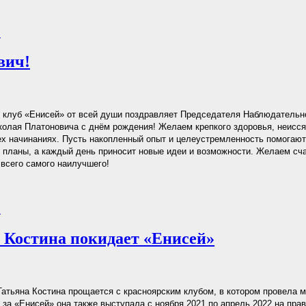
.
вич!
 клуб «Енисей» от всей души поздравляет Председателя Наблюдательн
олая Платоновича с днём рождения! Желаем крепкого здоровья, неисся
ех начинаниях. Пусть накопленный опыт и целеустремленность помогаю
планы, а каждый день приносит новые идеи и возможности. Желаем сча
 всего самого наилучшего!
.
 Костина покидает «Енисей»
атьяна Костина прощается с красноярским клубом, в котором провела м
 за «Енисей» она также выступала с ноября 2021 по апрель 2022 на пра