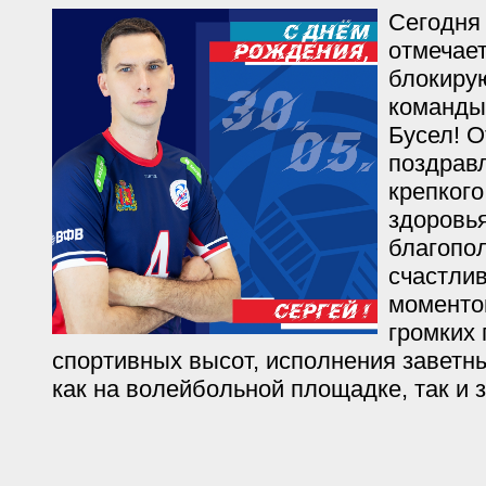
Сегодня
отмечае
блокиру
команды
Бусел! О
поздрав
крепкого
здоровья
благопо
счастли
моментов
громких 
спортивных высот, исполнения заветн
как на волейбольной площадке, так и 