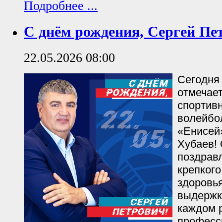
Подробнее ...
С днём рождения, Сергей Пе
22.05.2026 08:00
Сегодня
отмечает
спортив
волейбо
«Енисей
Хубаев!
поздрав
крепкого
здоровья
выдержк
каждом 
професс