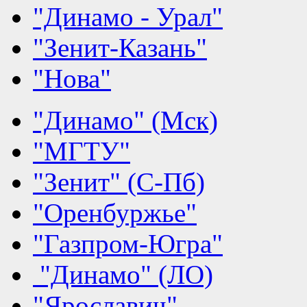
"Динамо - Урал"
"Зенит-Казань"
"Нова"
"Динамо" (Мск)
"МГТУ"
"Зенит" (С-Пб)
"Оренбуржье"
"Газпром-Югра"
"Динамо" (ЛО)
"Ярославич"