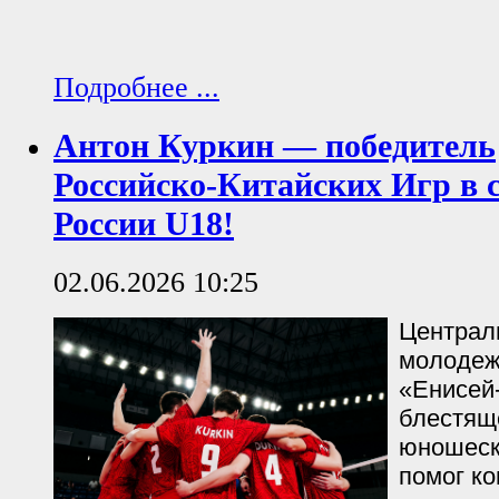
Подробнее ...
Антон Куркин — победитель
Российско‑Китайских Игр в с
России U18!
02.06.2026 10:25
Централ
молодеж
«Енисей
блестящ
юношеск
помог к