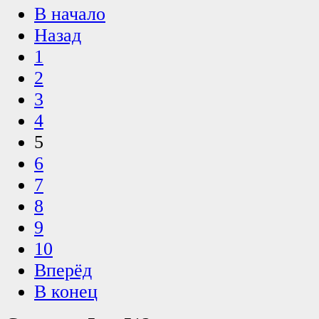
В начало
Назад
1
2
3
4
5
6
7
8
9
10
Вперёд
В конец