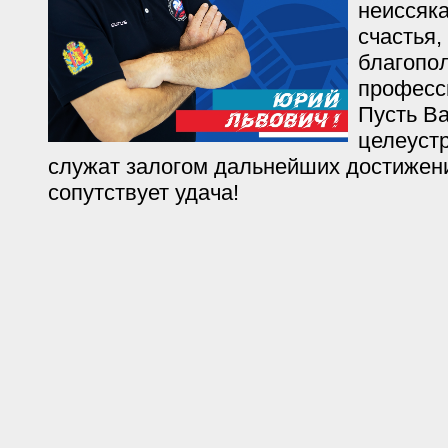
неиссяка
счастья,
благопо
професс
Пусть В
целеуст
служат залогом дальнейших достижений
сопутствует удача!