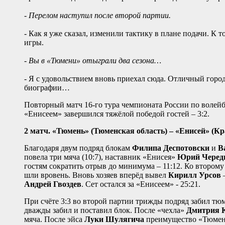
- Перелом наступил после второй партии.
- Как я уже сказал, изменили тактику в плане подачи. К 
игры.
- Вы в «Тюмени» отыграли два сезона…
- Я с удовольствием вновь приехал сюда. Отличный горо
биографии…
Повторный матч 16-го тура чемпионата России по воле
«Енисеем» завершился тяжёлой победой гостей – 3:2.
2 матч. «Тюмень» (Тюменская область) – «Енисей» (Красно
Благодаря двум подряд блокам
Филипа Деспотовски
и
В
повела три мяча (10:7), наставник «Енисея»
Юрий Черед
гостям сократить отрыв до минимума – 11:12. Ко втором
шли вровень. Вновь хозяев вперёд вывел
Кирилл Урсов
–
Андрей Гвоздев
. Сет остался за «Енисеем» - 25:21.
При счёте 3:3 во второй партии трижды подряд забил т
дважды забил и поставил блок. После «чехла»
Дмитрия К
мяча. После эйса
Луки Шулягича
преимущество «Тюмени»