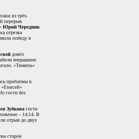
таки из трёх.
ий перерыв
я»
Юрий Чередник
ка отрезка
рмили победу в
ской
довёл
забили вчерашние
огало. «Тюмень»
ись проблемы в
. «Енисей»
Но гости без
ея Зубкова
гости
ожение – 14:14. В
или отрыв до двух
ена сторон