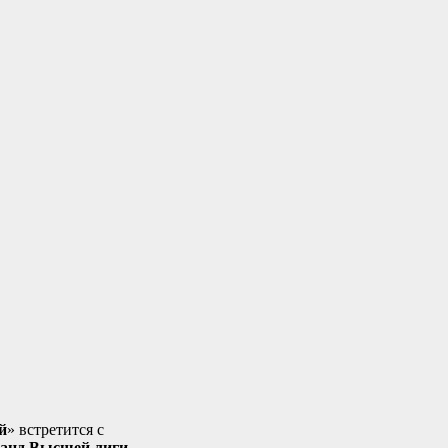
й
» встретится с
манд Высшей лиги