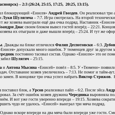
ярск) – 2:3 (26:24, 25:15, 17:25, 20:25, 13:15).
был блокирующий «Енисея»
Андрей Гвоздев
. Он реализовал три а
ом
Луки Шулягича
– 7:7. Игра смотрелась. На второй техническ
Тут же хозяева выиграли ещё два очка подряд. Наставник «Енисе
оандри Диас
своим блоком вывел гостей вперёд – 22:21. Концов
хозяева их отыграли и даже вышли вперёд – 25:24. И тут же офо
ры
. Дважды на блоке отличился
Филип Деспотовски
– 6:3.
Дубов
 «Енисея» допускали много ошибок. У тюменцев друг за другом 
ередник
постоянно тасовал состав. Однако «Енисею» это не пом
 забил
Шулягич
– 25:15.
а
и
Антона Мысина
«Енисей» повёл – 8:5. У «Тюмени» появил
ач. Отставание хозяев увеличилось – 7:13. Не помог и тайм-аут
о замен. В концовке три очка успел набрать
Виктор Стрижов
. 
ч
поставил блок, а
Урсов
реализовал пайп – 6:2. После эйса
Андр
ировал. За счёт ошибок хозяев дружина
Чередника
выровняла пол
иём. И вот уже гости уверенно впереди – 19:15. Хозяева сократ
ершить чудо не удалось. «Енисей» выиграл три мяча подряд.
 Однако вскоре впереди на два мяча были впереди уже гости. См