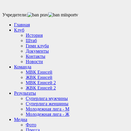
Учредители:
Главная
Клуб
История
Штаб
Гимн клуба
Документы
Контакты
Новости
Команда
МВК Енисей
ЖВК Енисей
МВК Енисей 2
ЖВК Енисей 2
Результаты
Суперлига мужчины
Суперлига женщины
Молодежная лига - М
Молодежная лига - Ж
Медиа
Фото
Пресса