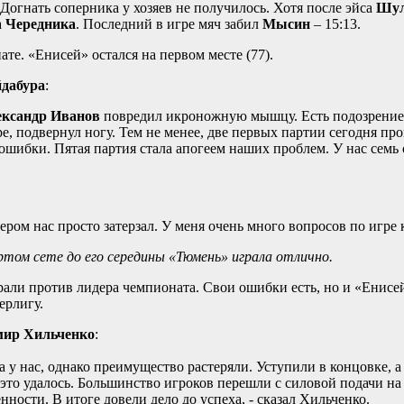
 Догнать соперника у хозяев не получилось. Хотя после эйса
Шул
а
Чередника
. Последний в игре мяч забил
Мысин
– 15:13.
те. «Енисей» остался на первом месте (77).
йдабура
:
ксандр Иванов
повредил икроножную мышцу. Есть подозрение 
, подвернул ногу. Тем не менее, две первых партии сегодня про
ошибки. Пятая партия стала апогеем наших проблем. У нас семь
ром нас просто затерзал. У меня очень много вопросов по игре 
ёртом сете до его середины «Тюмень» играла отлично.
рали против лидера чемпионата. Свои ошибки есть, но и «Енисе
ерлигу.
мир Хильченко
:
 у нас, однако преимущество растеряли. Уступили в концовке, а 
это удалось. Большинство игроков перешли с силовой подачи на 
ности. В итоге довели дело до успеха, - сказал Хильченко.