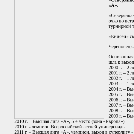
«А»
.
«Северянка»
очко во вст
турнирной т
«Енисей» сы
Череповецка
Основанная 
шла к выход
2000 г. – 2 л
2001 г. – 2 л
2002 г. – 1 л
2003 г. – 1 л
2004 г. – Вы
2005 г. – Вы
2006 г. – Вы
2007 г. – Вы
2008 г. – Вы
2009 г. – Вы
2010 г. – Высшая лига «А», 5-е место (зона «Европа»)
2010 г. - чемпион Всероссийской летней универсиады
2011 г. – Высшая лига «А», чемпион, выход в суперлигу 