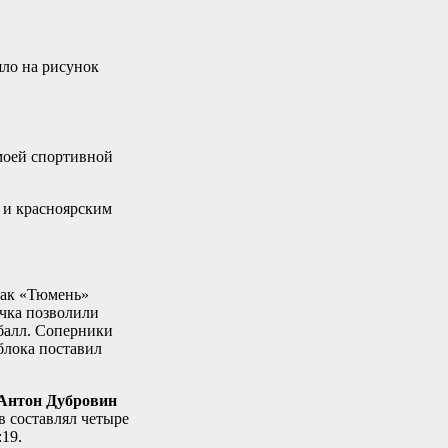
яло на рисунок
 моей спортивной
 и красноярским
 как «Тюмень»
чка позволили
 балл. Соперники
 блока поставил
Антон Дубровин
в составлял четыре
19.