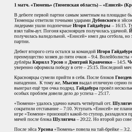
1 матч.
«Тюмень» (Тюменская область) – «Енисей» (Красно
В дебюте первой партии самым заметным на площадке 
Тюменцы ответили точными ударами
Дубовского
и эйс
лидерами ушли подопечные
Игоря Гайдабуры
– 16:15. 
взял тайм-аут. Погоня красноярцев получилась удачной.
Й
получилась валидольной. «Енисей» имел два сетбола, но 
партии.
Дебют второго сета остался за командой
Игоря Гайдабу
преимущество хозяев до пяти очков – 9:4. Волейболисты
дублёры
Кирилл Урсов
и
Дмитрий Кравченко
– 14:5.
Ч
уверенно оформила победу в сете – 25:15. Последний мяч
Красноярцы сумели прийти в себя. После блоков
Гвоздев
нападении. К тому же,
Мысин
выдал отличную серию под
выиграл ещё три очка подряд.
Гайдабура
провёл нескольк
особых проблем довели дело до успеха – 25:17.
«Тюмени» удалось удачно начать четвёртый сет.
Шуляги
сократили отставание – 7:10. Уступать «Енисей» не план
игре «Тюмени» произошёл какой-то ступор, разладился пр
мячей после блока
Шулягича
– 20:22. Но второй раз сов
После эйса
Урсова
«Тюмень» повела на тай-брейке – 3:2.