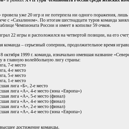
 провела уже 20 игр и не потерпела ни одного поражения, лишь
рече с «Сахалином». По итогам шестнадцати туров команда занял
аблице Чемпионата России и имеет в копилке 59 очков.
грал 22 игры и расположился на четвертой позиции, на его счету
я команда – серьезный соперник, продолжительное время играв
8 октября 1999 г. команда, изначально имевшая название «Север
у в главную волейбольную лигу страны:
ига, 7-е место
ига, 4-е место
ига, 5-е место
ига, 1-е место
сшая лига «Б», 2-е место
сшая лига «А», 4-е место (зона «Европа»)
сшая лига «А», 5-е место (финал)
сшая лига «А», 4-е место (финал)
сшая лига «А», 2-е место (финал)
сшая лига «А», 4-е место (зона «Европа»)
- высшее достижение команды.