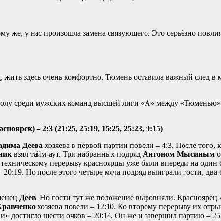
тому же, у нас произошла замена связующего. Это серьёзно повли
д, жить здесь очень комфортно. Тюмень оставила важный след в
йболу среди мужских команд высшей лиги «А» между «Тюменью»
ярск) – 2:3 (21:25, 25:19, 15:25, 25:23, 9:15)
адима Деева
хозяева в первой партии повели – 4:3. После того,
ник
взял тайм-аут. Три набранных подряд
Антоном Мысиным
о
у техническому перерыву красноярцы уже были впереди на один
 20:19. Но после этого четыре мяча подряд выиграли гости, два
юменец
Деев
. Но гости тут же положение выровняли. Красноярец
равченко
хозяева повели – 12:10. Ко второму перерыву их отры
 достигло шести очков – 20:14. Он же и завершил партию – 25: