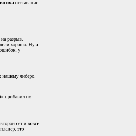
ягича
отставание
на разрыв.
вели хорошо. Ну а
 ошибок, у
к нашему либеро.
й» прибавил по
второй сет и вовсе
планер, это