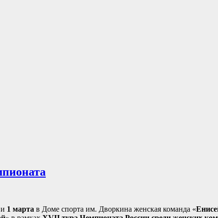
мпионата
и
1 марта
в Доме спорта им. Дворкина женская команда «
Енисе
ой
» в рамках
XVII тура Чемпионата России среди женских ко