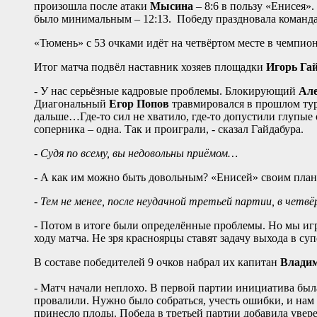
произошла после атаки
Мысина
– 8:6 в пользу «Енисея».
было минимальным – 12:13. Победу праздновала команд
«Тюмень» с 53 очками идёт на четвёртом месте в чемпиона
Итог матча подвёл наставник хозяев площадки
Игорь Га
- У нас серьёзные кадровые проблемы. Блокирующий
Але
Диагональный
Егор Попов
травмировался в прошлом туре
дальше…Где-то сил не хватило, где-то допустили глупые 
соперника – одна. Так и проиграли, - сказал Гайдабура.
- Судя по всему, вы недовольны приёмом…
- А как им можно быть довольным? «Енисей» своим плане
- Тем не менее, после неудачной третьей партии, в четв
- Потом в итоге были определённые проблемы. Но мы иг
ходу матча. Не зря красноярцы ставят задачу выхода в суп
В составе победителей 9 очков набрал их капитан
Влади
- Матч начали неплохо. В первой партии инициатива была
провалили. Нужно было собраться, учесть ошибки, и нам 
принесло плоды. Победа в третьей партии добавила уверен