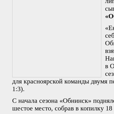
ли
сы
«О
«Е
се
Об
вз
На
в 
се
для красноярской команды двумя п
1:3).
С начала сезона «Обнинск» поднялс
шестое место, собрав в копилку 18 