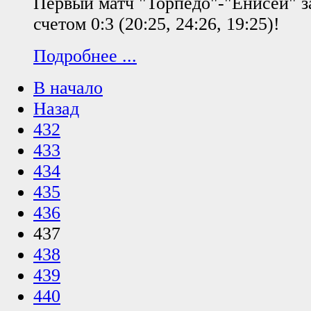
Первый матч "Торпедо"-"Енисей" з
счетом 0:3 (20:25, 24:26, 19:25)!
Подробнее ...
В начало
Назад
432
433
434
435
436
437
438
439
440