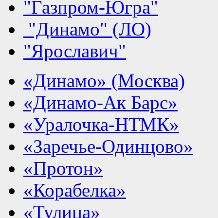
"Газпром-Югра"
"Динамо" (ЛО)
"Ярославич"
«Динамо» (Москва)
«Динамо-Ак Барс»
«Уралочка-НТМК»
«Заречье-Одинцово»
«Протон»
«Корабелка»
«Тулица»