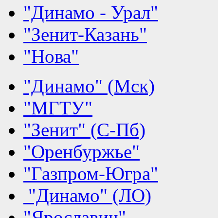
"Динамо - Урал"
"Зенит-Казань"
"Нова"
"Динамо" (Мск)
"МГТУ"
"Зенит" (С-Пб)
"Оренбуржье"
"Газпром-Югра"
"Динамо" (ЛО)
"Ярославич"