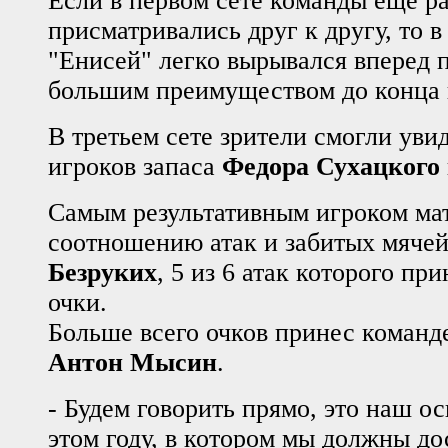
Если в первом сете команды еще р
присматривались друг к другу, то 
"Енисей" легко вырывался вперед п
большим преимуществом до конца 
В третьем сете зрители смогли уви
игроков запаса
Федора Сухацкого
Самым результативным игроком ма
соотношению атак и забитых мяче
Безруких
, 5 из 6 атак которого пр
очки.
Больше всего очков принес команд
Антон Мысин
.
- Будем говорить прямо, это наш о
этом году, в котором мы должны до